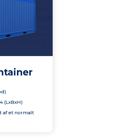
ntainer
od)
2,4 (LxBxH)
 af et normalt