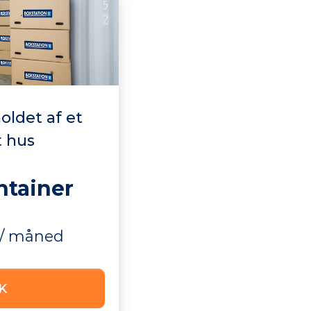
holdet af et
 hus
ntainer
 / måned
K