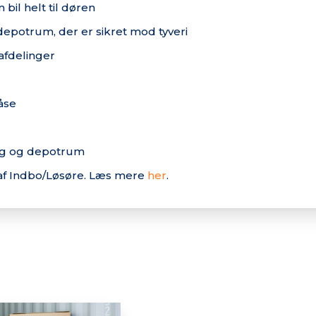
 bil helt til døren
depotrum, der er sikret mod tyveri
afdelinger
åse
ng og depotrum
 af Indbo/Løsøre. Læs mere
her
.
g