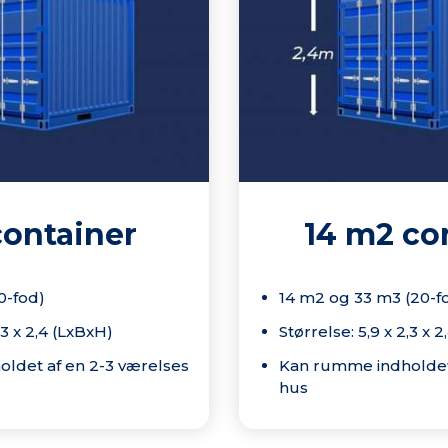
container
14 m2 co
0-fod)
14 m2 og 33 m3 (20-f
,3 x 2,4 (LxBxH)
Størrelse: 5,9 x 2,3 x 
ldet af en 2-3 værelses
Kan rumme indholdet
hus