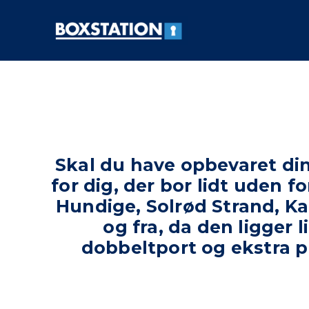
B
N
o
e
m
x
,
s
s
V
t
i
i
a
k
d
t
k
e
i
e
r
o
r
e
o
t
n
Skal du have opbevaret dine
g
i
for dig, der bor lidt uden 
f
l
l
i
Hundige, Solrød Strand, Ka
e
n
og fra, da den ligger
k
d
s
h
dobbeltport og ekstra pl
i
o
b
l
e
d
l