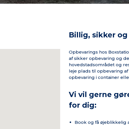
Billig, sikker o
Opbevarings hos Boxstati
af sikker opbevaring og de
hovedstadsområdet og rest
leje plads til opbevaring a
opbevaring i container el
Vi vil gerne gør
for dig:
Book og få øjeblikkelig