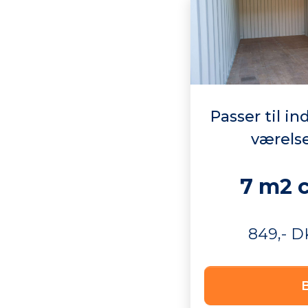
Passer til in
værelse
7 m2 
849,- 