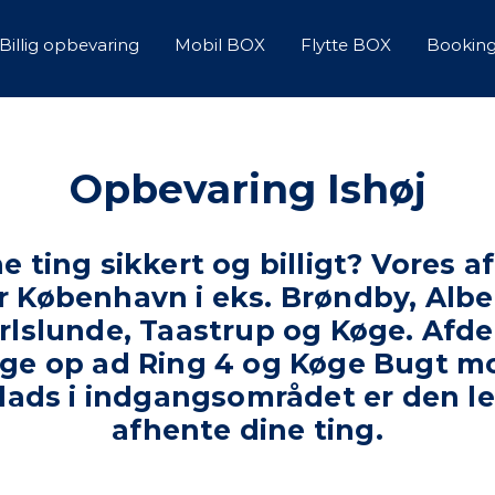
Billig opbevaring
Mobil BOX
Flytte BOX
Bookin
Opbevaring Ishøj
 ting sikkert og billigt? Vores afd
for København i eks. Brøndby, Alb
rlslunde, Taastrup og Køge. Afd
 lige op ad Ring 4 og Køge Bugt m
ads i indgangsområdet er den let 
afhente dine ting.