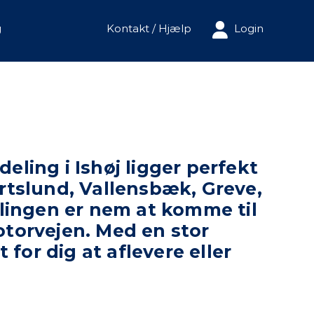
g
Kontakt / Hjælp
Login
eling i Ishøj ligger perfekt
ertslund, Vallensbæk, Greve,
elingen er nem at komme til
otorvejen. Med en stor
for dig at aflevere eller