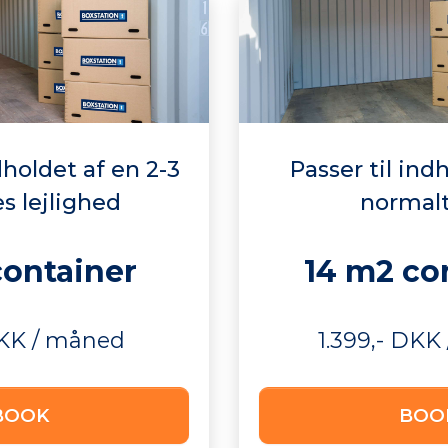
dholdet af en 2-3
Passer til ind
s lejlighed
normalt
container
14 m2 co
DKK / måned
1.399,- DKK
BOOK
BOO