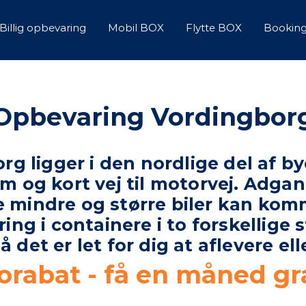
Billig opbevaring
Mobil BOX
Flytte BOX
Bookin
Opbevaring Vordingbor
org ligger i den nordlige del af
m og kort vej til motorvej. Adga
mindre og større biler kan komme
ng i containere i to forskellige 
det er let for dig at aflevere ell
rorabat - få en måned gra