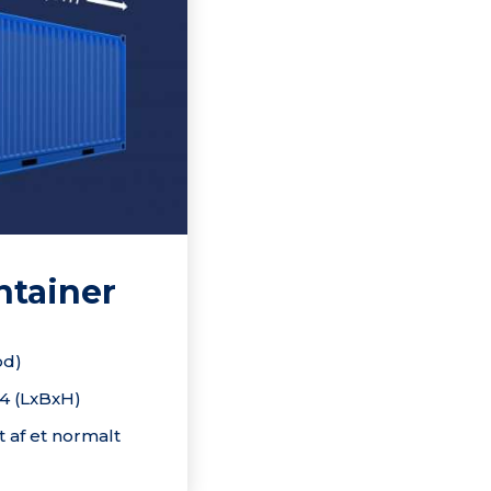
ntainer
od)
2,4 (LxBxH)
 af et normalt