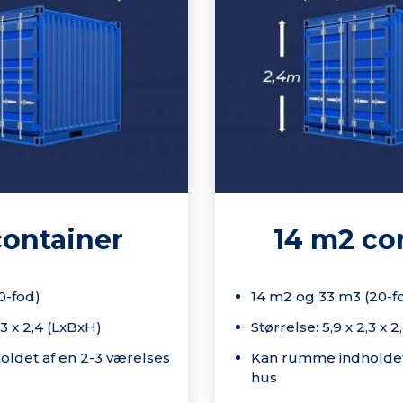
container
14 m2 co
0-fod)
14 m2 og 33 m3 (20-f
,3 x 2,4 (LxBxH)
Størrelse: 5,9 x 2,3 x 
ldet af en 2-3 værelses
Kan rumme indholdet
hus