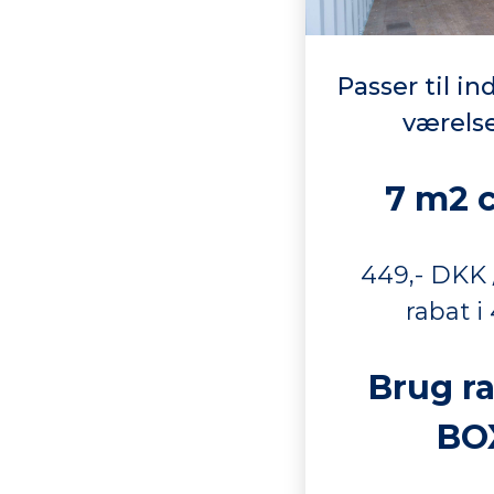
Passer til in
værelse
7 m2 
449,- DKK
rabat 
Brug r
BO