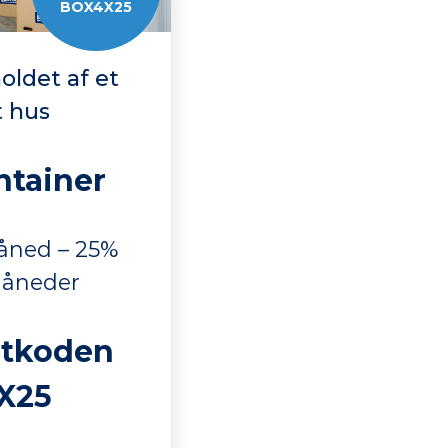
BOX4X25
holdet af et
 hus
ntainer
åned – 25%
måneder
atkoden
X25