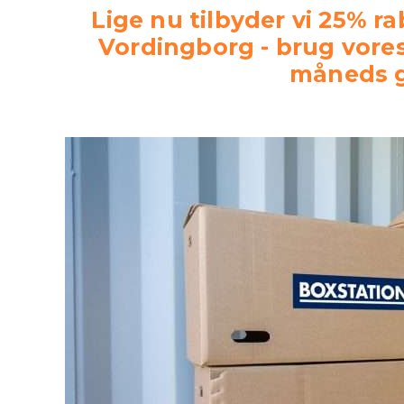
o
Lige nu tilbyder vi 25% ra
p
Vordingborg - brug vores
b
e
måneds g
v
a
r
i
n
g