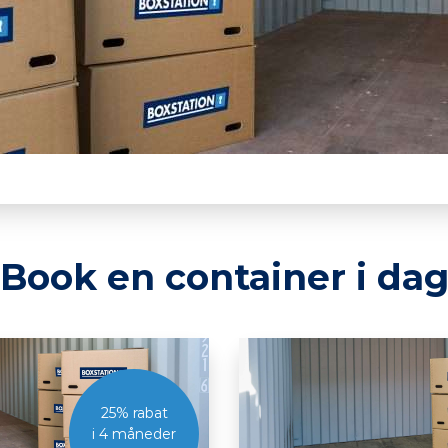
Book en container i da
25% rabat
i 4
måneder