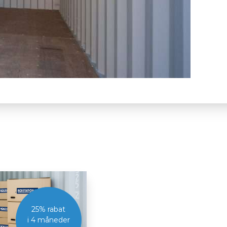
g
25% rabat
i 4 måneder