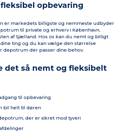
g fleksibel opbevaring
on er markedets billigste og nemmeste udbyder
potrum til private og erhverv i København,
en af Sjælland. Hos os kan du nemt og billigt
f dine ting og du kan vælge den størrelse
ler depotrum der passer dine behov.
e det så nemt og fleksibelt
 adgang til opbevaring
 bil helt til døren
depotrum, der er sikret mod tyveri
afdelinger