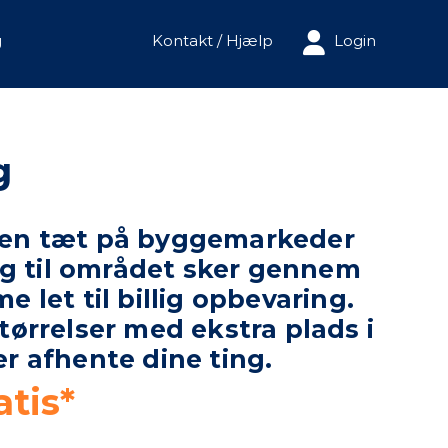
g
Kontakt / Hjælp
Login
g
 byen tæt på byggemarkeder
ng til området sker gennem
 let til billig opbevaring.
størrelser med ekstra plads i
er afhente dine ting.
tis*