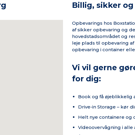
rg
Billig, sikker o
Opbevarings hos Boxstati
af sikker opbevaring og de
hovedstadsområdet og rest
leje plads til opbevaring a
opbevaring i container el
Vi vil gerne gør
for dig:
Book og få øjeblikkelig
Drive-in Storage – kør din
Helt nye containere og 
Videoovervågning i alle 