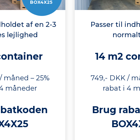
BOX4X25
dholdet af en 2-3
Passer til ind
s lejlighed
normalt
container
14 m2 co
 / måned – 25%
749,- DKK / m
i 4 måneder
rabat i 4 
abatkoden
Brug rab
X4X25
BOX4