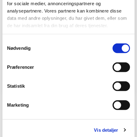
for sociale medier, annonceringspartnere og
analysepartnere. Vores partnere kan kombinere disse
Valby
data med andre oplysninger, du har givet dem, eller som
de har indsamlet fra din brug af deres tjenester.
Kbh. SV
S
Nødvendig
a
Fra 569,00 kr.
m
t
Præferencer
y
LÆS MERE
k
k
Statistik
e
v
Marketing
a
l
g
Vis detaljer
Hvilken størrelse?