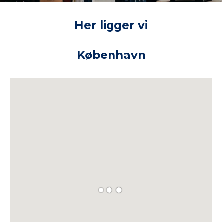
e
v
Her ligger vi
a
r
i
n
København
g