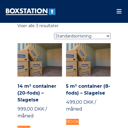
B
N
e
o
m
x
,
V
Viser alle 3 resultater
s
s
i
i
t
d
k
a
e
k
r
t
e
r
e
i
o
t
o
g
i
n
f
l
l
i
e
n
k
14 m² container
5 m² container (8-
s
d
(20-fods) –
fods) – Slagelse
i
h
Slagelse
b
499,00 DKK /
o
e
999,00 DKK /
måned
l
l
d
måned
o
T
p
BOOK
h
T
b