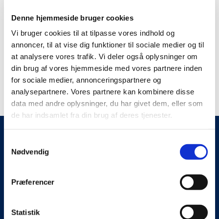
n
e
b
t
c
Denne hjemmeside bruger cookies
e
s
h
c
Vi bruger cookies til at tilpasse vores indhold og
.
o
h
annoncer, til at vise dig funktioner til sociale medier og til
T
s
o
at analysere vores trafik. Vi deler også oplysninger om
h
e
s
e
n
din brug af vores hjemmeside med vores partnere inden
e
o
o
n
for sociale medier, annonceringspartnere og
p
n
o
analysepartnere. Vores partnere kan kombinere disse
t
t
n
data med andre oplysninger, du har givet dem, eller som
i
h
t
de har indsamlet fra din brug af deres tjenester.
o
e
h
n
p
e
s
r
p
S
m
o
r
Nødvendig
a
a
d
o
Opbevaringsløsninger
m
y
u
d
t
b
c
Præferencer
u
Opbevaring hos os
y
e
t
c
c
k
p
t
Opbevaring hos dig
h
a
k
Statistik
p