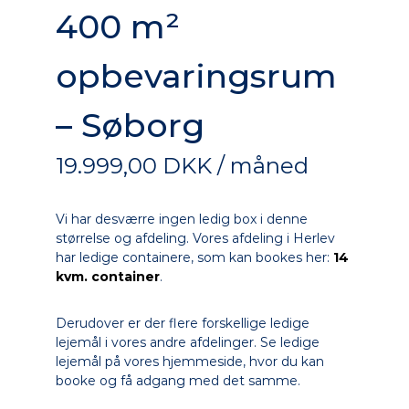
e
400 m²
v
a
r
opbevaringsrum
i
n
g
– Søborg
19.999,00 DKK / måned
Vi har desværre ingen ledig box i denne
størrelse og afdeling. Vores afdeling i Herlev
har ledige containere, som kan bookes her:
14
kvm. container
.
Derudover er der flere forskellige ledige
lejemål i vores andre afdelinger. Se ledige
lejemål på vores hjemmeside, hvor du kan
booke og få adgang med det samme.