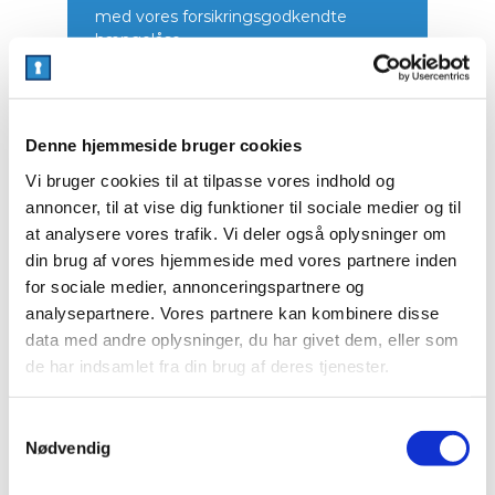
med vores forsikringsgodkendte
hængelåse.
Ønsker du at opsige din box sender du
blot en skriftlig opsigelse til
kundeservice@boxstation.dk. Når dit
Denne hjemmeside bruger cookies
lejemål ophører og du har ryddet din
box afleverer du nøglen i vores key-
Vi bruger cookies til at tilpasse vores indhold og
drop ved udgangen.
annoncer, til at vise dig funktioner til sociale medier og til
at analysere vores trafik. Vi deler også oplysninger om
Du kan selvfølgelig besøge din box lige
din brug af vores hjemmeside med vores partnere inden
når det passer dig. Vi har åbent 24
for sociale medier, annonceringspartnere og
timer i døgnet – 365 dage om året. Du
analysepartnere. Vores partnere kan kombinere disse
kan køre helt hen til døren af din box, så
du på nemmeste måde kan flytte dine
data med andre oplysninger, du har givet dem, eller som
ejendele ind og ud.
de har indsamlet fra din brug af deres tjenester.
Vi ser frem til at opbevare dine ting for
S
dig.
Nødvendig
a
m