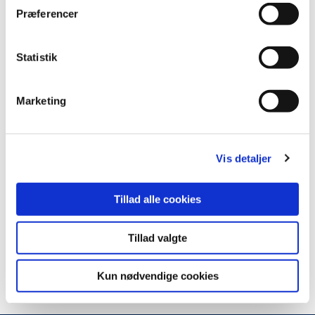
t
Præferencer
y
k
Oversigt
k
Statistik
e
v
Marketing
a
Gyngemose Parkvej 74,
l
2860 Søborg
g
Vis detaljer
Tillad alle cookies
Tillad valgte
Kun nødvendige cookies