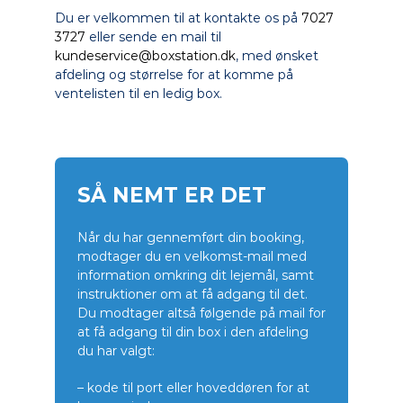
Du er velkommen til at kontakte os på
7027
3727
eller sende en mail til
kundeservice@boxstation.dk
, med ønsket
afdeling og størrelse for at komme på
ventelisten til en ledig box.
SÅ NEMT ER DET
Når du har gennemført din booking,
modtager du en velkomst-mail med
information omkring dit lejemål, samt
instruktioner om at få adgang til det.
Du modtager altså følgende på mail for
at få adgang til din box i den afdeling
du har valgt:
– kode til port eller hoveddøren for at