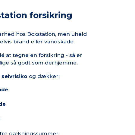
tation forsikring
kerhed hos Boxstation, men uheld
lvis brand eller vandskade.
é at tegne en forsikring - så er
lige så godt som derhjemme.
i selvrisiko
og dækker:
ade
de
g
 tre dækningssummer: