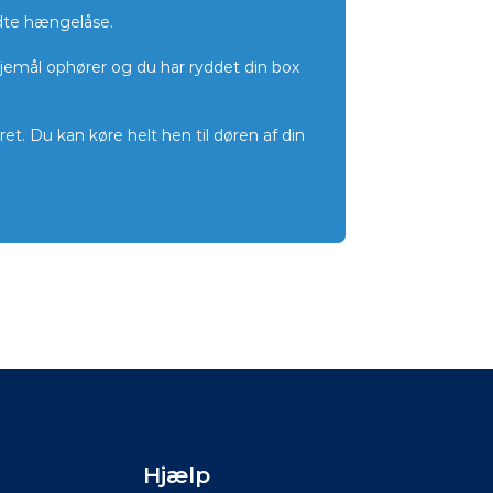
ndte hængelåse.
lejemål ophører og du har ryddet din box
et. Du kan køre helt hen til døren af din
Hjælp