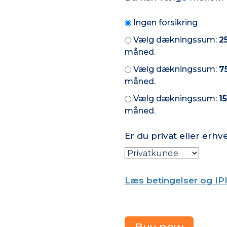
Ingen forsikring
Vælg dækningssum:
2
måned.
Vælg dækningssum:
7
måned.
Vælg dækningssum:
1
måned.
Er du privat eller erh
Læs betingelser og IP
H
Buy now