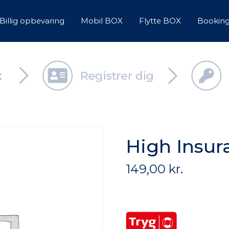
Billig opbevaring
Mobil BOX
Flytte BOX
Bookin
High Insur
149,00
kr.