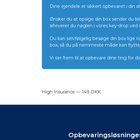
Dine ejendele er sikkert opbevaret i din 
Ønsker du at opsige din box sender du blo
afleverer du nøglen i vores key-drop ve
Du kan selvfølgelig besøge din box lige nå
box, så du på nemmeste måde kan flytte 
Vi ser frem til at opbevare dine ting for di
High Insurance — 149 DKK
Opbevaringsløsninge