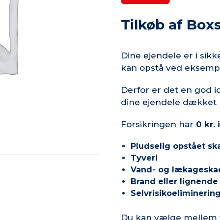
Tilkøb af Boxs
Dine ejendele er i sik
kan opstå ved eksempe
Derfor er det en god id
dine ejendele dækket 
Forsikringen har
0 kr. 
Pludselig opstået sk
Tyveri
Vand- og lækageska
Brand eller lignende
Selvrisikoeliminerin
Du kan vælge mellem