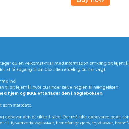
i
g
h
I
n
s
u
r
a
n
c
ager du en velkomst-mail med information omkring dit lejemål, 
e
r at få adgang til din box i den afdeling du har valgt:
a
omme ind
n
en til dit lejemål, hvor du finder selve nøglen til hængelåsen
t
 med hjem og IKKE efterlader den i nøgleboksen
a
l
gt som startdato.
g opbevar den et sikkert sted. Der må ikke opbevares gods, som
 til, fyrværkeri/eksplosiver, brandfarligt gods, trykflasker, brand