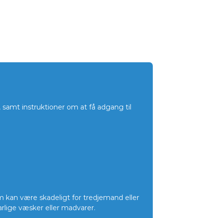
samt instruktioner om at få adgang til
 kan være skadeligt for tredjemand eller
farlige væsker eller madvarer.