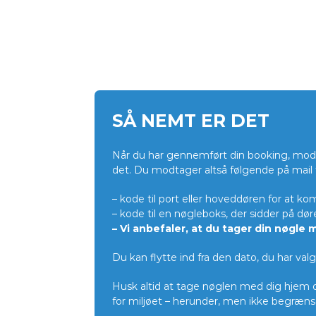
SÅ NEMT ER DET
Når du har gennemført din booking, modt
det. Du modtager altså følgende på mail fo
– kode til port eller hoveddøren for at k
– kode til en nøgleboks, der sidder på dør
– Vi anbefaler, at du tager din nøgle
Du kan flytte ind fra den dato, du har val
Husk altid at tage nøglen med dig hjem o
for miljøet – herunder, men ikke begrænset