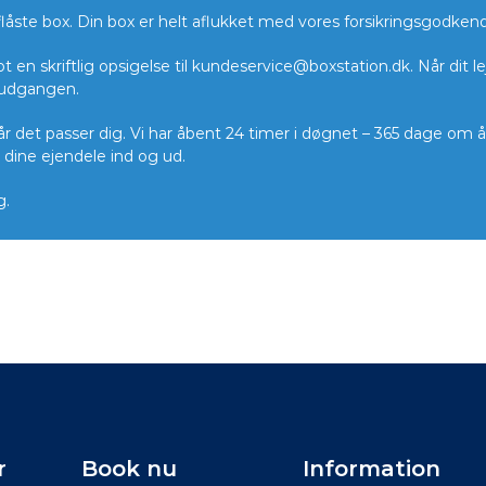
aflåste box. Din box er helt aflukket med vores forsikringsgodke
t en skriftlig opsigelse til kundeservice@boxstation.dk. Når dit 
d udgangen.
r det passer dig. Vi har åbent 24 timer i døgnet – 365 dage om år
dine ejendele ind og ud.
g.
r
Book nu
Information