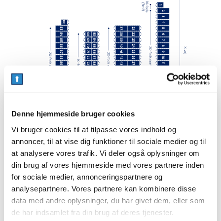
n
b
b
t
e
e
s
c
c
.
h
h
T
o
o
h
s
s
e
e
e
o
n
n
p
o
o
t
n
n
i
t
t
Denne hjemmeside bruger cookies
o
h
h
Vi bruger cookies til at tilpasse vores indhold og
n
e
e
s
annoncer, til at vise dig funktioner til sociale medier og til
p
p
m
r
r
at analysere vores trafik. Vi deler også oplysninger om
a
o
o
din brug af vores hjemmeside med vores partnere inden
y
d
d
for sociale medier, annonceringspartnere og
b
u
u
analysepartnere. Vores partnere kan kombinere disse
e
c
c
data med andre oplysninger, du har givet dem, eller som
c
t
t
de har indsamlet fra din brug af deres tjenester.
h
p
p