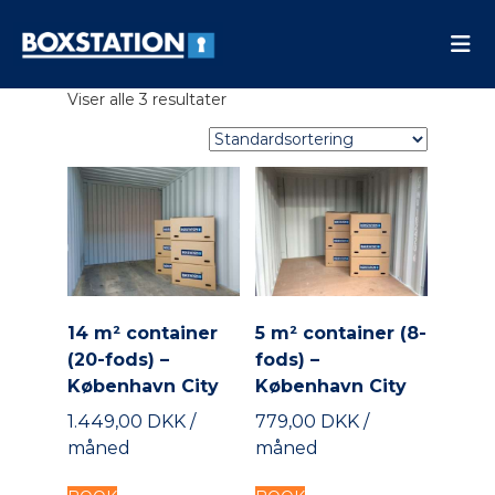
B
N
e
o
m
x
,
V
Viser alle 3 resultater
s
s
i
i
t
d
k
a
e
k
r
t
e
r
e
i
o
t
o
g
i
n
f
l
l
i
e
n
k
14 m² container
5 m² container (8-
s
d
(20-fods) –
fods) –
i
h
København City
København City
b
o
e
1.449,00 DKK /
779,00 DKK /
l
l
d
måned
måned
o
p
T
T
b