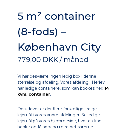
e
v
5 m² container
a
r
i
(8-fods) –
n
g
København City
779,00 DKK / måned
Vi har desværre ingen ledig box i denne
størrelse og afdeling. Vores afdeling i Herlev
har ledige containere, som kan bookes her:
14
kvm. container
.
Derudover er der flere forskellige ledige
lejemål i vores andre afdelinger. Se ledige
lejemål på vores hjemmeside, hvor du kan
booke og få adgang med det samme.