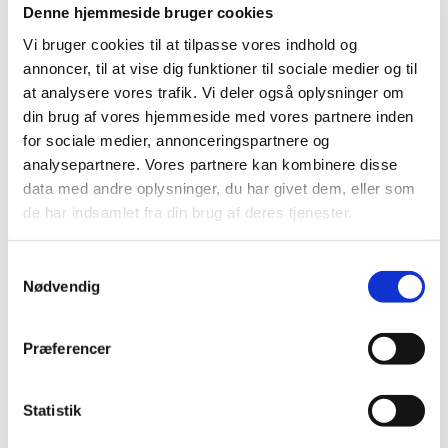
Denne hjemmeside bruger cookies
Vi bruger cookies til at tilpasse vores indhold og
annoncer, til at vise dig funktioner til sociale medier og til
at analysere vores trafik. Vi deler også oplysninger om
Oversigt
din brug af vores hjemmeside med vores partnere inden
for sociale medier, annonceringspartnere og
analysepartnere. Vores partnere kan kombinere disse
Prags Boulevard 71A, 2300
data med andre oplysninger, du har givet dem, eller som
de har indsamlet fra din brug af deres tjenester.
København S
S
Nødvendig
a
m
t
Præferencer
y
k
Placering af containere
k
Statistik
e