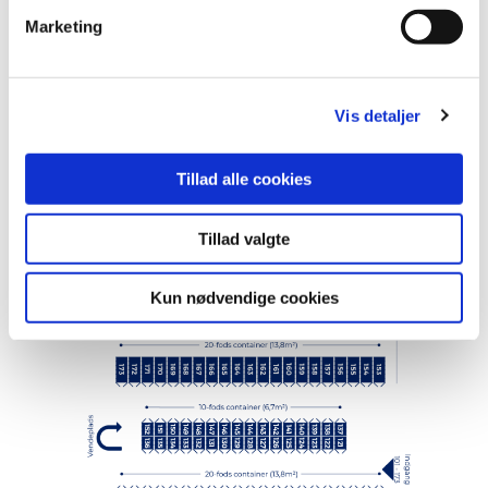
v
Marketing
a
l
g
Vis detaljer
Tillad alle cookies
Tillad valgte
Kun nødvendige cookies