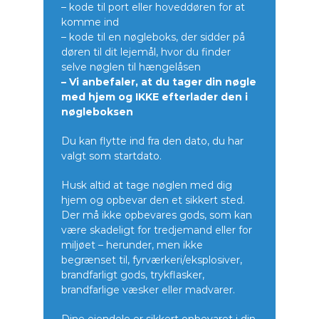
– kode til port eller hoveddøren for at
komme ind
– kode til en nøgleboks, der sidder på
døren til dit lejemål, hvor du finder
selve nøglen til hængelåsen
– Vi anbefaler, at du tager din nøgle
med hjem og IKKE efterlader den i
nøgleboksen
Du kan flytte ind fra den dato, du har
valgt som startdato.
Husk altid at tage nøglen med dig
hjem og opbevar den et sikkert sted.
Der må ikke opbevares gods, som kan
være skadeligt for tredjemand eller for
miljøet – herunder, men ikke
begrænset til, fyrværkeri/eksplosiver,
brandfarligt gods, trykflasker,
brandfarlige væsker eller madvarer.
Dine ejendele er sikkert opbevaret i din