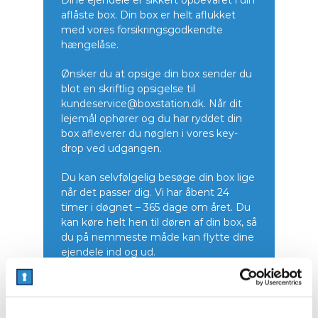
aflåste box. Din box er helt aflukket
med vores forsikringsgodkendte
hængelåse.
Ønsker du at opsige din box sender du
blot en skriftlig opsigelse til
kundeservice@boxstation.dk. Når dit
lejemål ophører og du har ryddet din
box afleverer du nøglen i vores key-
drop ved udgangen.
Du kan selvfølgelig besøge din box lige
når det passer dig. Vi har åbent 24
timer i døgnet – 365 dage om året. Du
kan køre helt hen til døren af din box, så
du på nemmeste måde kan flytte dine
ejendele ind og ud.
Vi ser frem til at opbevare dine ting for
dig.