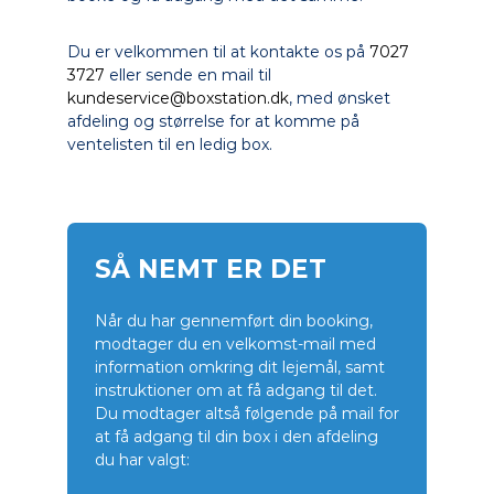
Du er velkommen til at kontakte os på
7027
3727
eller sende en mail til
kundeservice@boxstation.dk
, med ønsket
afdeling og størrelse for at komme på
ventelisten til en ledig box.
SÅ NEMT ER DET
Når du har gennemført din booking,
modtager du en velkomst-mail med
information omkring dit lejemål, samt
instruktioner om at få adgang til det.
Du modtager altså følgende på mail for
at få adgang til din box i den afdeling
du har valgt: